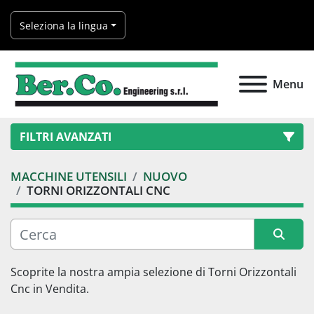
Seleziona la lingua
Menu
FILTRI AVANZATI
MACCHINE UTENSILI
NUOVO
Categoria
TORNI ORIZZONTALI CNC
Produttore
Ordina per
Scoprite la nostra ampia selezione di 
Torni Orizzontali 
Modello
Cnc
 in Vendita.