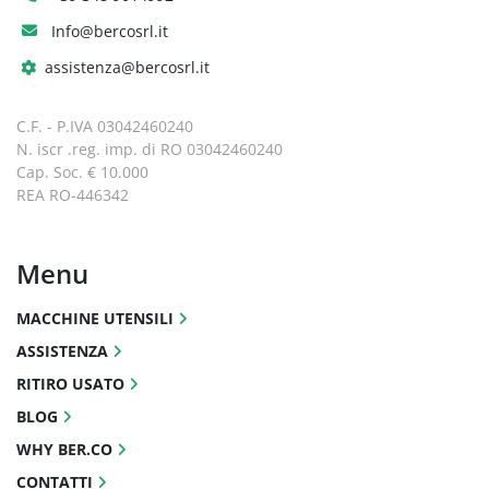
secondi per le stazioni adiacenti e di 0,5 
Info@bercosrl.it
secondi per le stazioni all'estremità 
opposta del disco.
assistenza@bercosrl.it
Grazie alle tecnologie più recenti, gli 
utensili motorizzati sono azionati da un 
C.F. - P.IVA 03042460240
servomotore a corrente alternata per 
N. iscr .reg. imp. di RO 03042460240
fornire un'elevata potenza, sotto forma di 
Cap. Soc. € 10.000
coppia. Ora, anche i lavori più impegnativi 
REA RO-446342
possono essere affrontati senza problemi.
Menu
Capacità di lavorazione posteriore
Per la serie GLS-2000L è disponibile un 
MACCHINE UTENSILI
mandrino secondario da 5" azionato da 
un potente motore FANUC integrato da 
ASSISTENZA
5,5 kW (7 HP, 5 min.) per la lavorazione 
RITIRO USATO
posteriore.
BLOG
Funzione di controllo dell'asse Y
WHY BER.CO
Il controllo dell'asse Y migliora 
ulteriormente le capacità multi-tasking 
CONTATTI