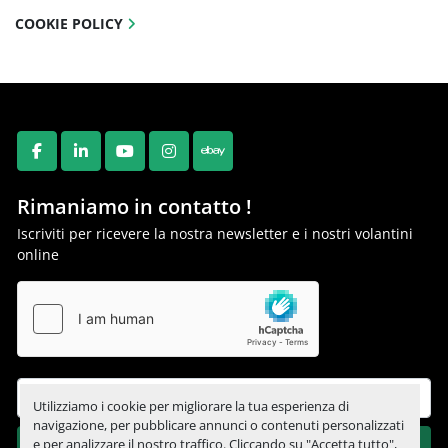
degli utensili motorizzati e migliora la 
COOKIE POLICY
precisione di diverse lavorazioni. Sono 
abilitate scanalature ad alta precisione e 
forature decentrate sull'asse X.
FACEBOOK
LINKEDIN
YOUTUBE
INSTAGRAM
EBAY
Rimaniamo in contatto !
Iscriviti per ricevere la nostra newsletter e i nostri volantini
online
Utilizziamo i cookie per migliorare la tua esperienza di
navigazione, per pubblicare annunci o contenuti personalizzati
e per analizzare il nostro traffico. Cliccando su "Accetta tutto",
ISCRIVITI