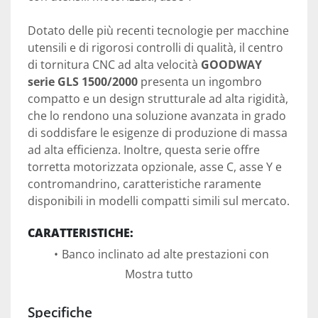
Dotato delle più recenti tecnologie per macchine 
utensili e di rigorosi controlli di qualità, il centro 
di tornitura CNC ad alta velocità 
GOODWAY 
serie GLS 1500/2000
 presenta un ingombro 
compatto e un design strutturale ad alta rigidità, 
che lo rendono una soluzione avanzata in grado 
di soddisfare le esigenze di produzione di massa 
ad alta efficienza. Inoltre, questa serie offre 
torretta motorizzata opzionale, asse C, asse Y e 
contromandrino, caratteristiche raramente 
disponibili in modelli compatti simili sul mercato.
CARATTERISTICHE:
Banco inclinato ad alte prestazioni con 
guide lineari, che occupa solo circa 4,5 
Mostra tutto
m² di superficie.
Specifiche
Funzionalità complete di tornitura e 