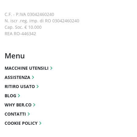
C.F. - P.IVA 03042460240
N. iscr .reg. imp. di RO 03042460240
Cap. Soc. € 10.000
REA RO-446342
Menu
MACCHINE UTENSILI
ASSISTENZA
RITIRO USATO
BLOG
WHY BER.CO
CONTATTI
COOKIE POLICY