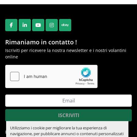
FACEBOOK
LINKEDIN
YOUTUBE
INSTAGRAM
EBAY
Rimaniamo in contatto !
Iscriviti per ricevere la nostra newsletter e i nostri volantini
online
ISCRIVITI
Utilizziamo i cookie per migliorare la tua esperienza di
Informativa sulla privacy
navigazione, per pubblicare annunci o contenuti personalizzati