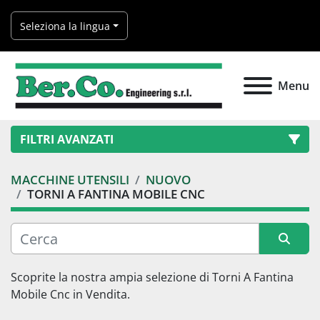
Seleziona la lingua
Menu
FILTRI AVANZATI
MACCHINE UTENSILI
NUOVO
Categoria
TORNI A FANTINA MOBILE CNC
Produttore
Ordina per
Scoprite la nostra ampia selezione di 
Torni A Fantina 
Modello
Mobile Cnc 
in Vendita.