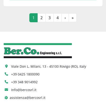
1
2
3
4
›
»
Viale Don L. Milani, 13 - 45100 Rovigo (RO), Italy
+39 0425 1800090
+39 348 9014992
Info@bercosrl.it
assistenza@bercosrl.it