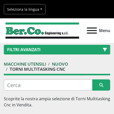
Seleziona la lingua
Menu
FILTRI AVANZATI
MACCHINE UTENSILI
NUOVO
Categoria
TORNI MULTITASKING CNC
Produttore
Ordina per
Scoprite la nostra ampia selezione di 
Torni Multitasking 
Modello
Cnc
 in Vendita.