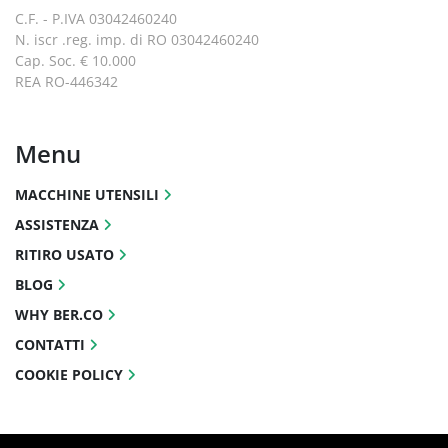
C.F. - P.IVA 03042460240
N. iscr .reg. imp. di RO 03042460240
Cap. Soc. € 10.000
REA RO-446342
Menu
MACCHINE UTENSILI
ASSISTENZA
RITIRO USATO
BLOG
WHY BER.CO
CONTATTI
COOKIE POLICY