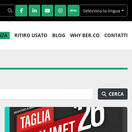
Seleziona la lingua
FACEBOOK
LINKEDIN
YOUTUBE
INSTAGRAM
EBAY
ENZA
RITIRO USATO
BLOG
WHY BER.CO
CONTATTI
CERCA