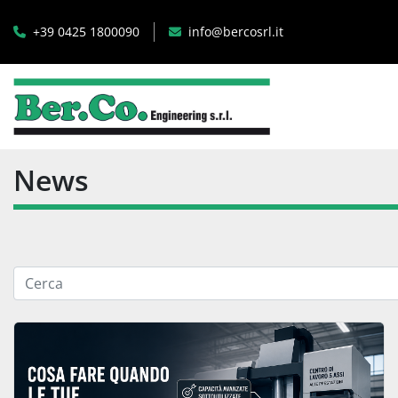
+39 0425 1800090
info@bercosrl.it
News