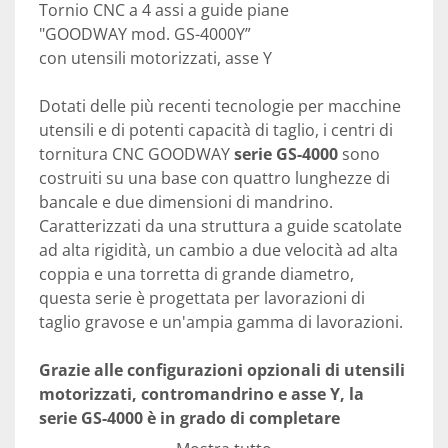
Tornio CNC a 4 assi a guide piane
"GOODWAY mod. GS-4000Y”
con utensili motorizzati, asse Y
Dotati delle più recenti tecnologie per macchine 
utensili e di potenti capacità di taglio, i centri di 
tornitura CNC GOODWAY 
serie GS-4000
 sono 
costruiti su una base con quattro lunghezze di 
bancale e due dimensioni di mandrino. 
Caratterizzati da una struttura a guide scatolate 
ad alta rigidità, un cambio a due velocità ad alta 
coppia e una torretta di grande diametro, 
questa serie è progettata per lavorazioni di 
taglio gravose e un'ampia gamma di lavorazioni.
Grazie alle configurazioni opzionali di utensili 
motorizzati, contromandrino e asse Y, la 
serie GS-4000 è in grado di completare 
tornitura, fresatura, foratura e maschiatura 