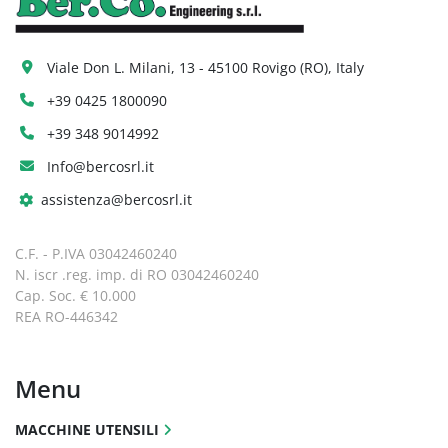
attività su un pezzo, come tornitura, 
fresatura, foratura e maschiatura. 
Viale Don L. Milani, 13 - 45100 Rovigo (RO), Italy
Eliminano manodopera e tempi di ciclo, 
riducendo al contempo la perdita di 
+39 0425 1800090
precisione che si verifica quando il pezzo 
+39 348 9014992
viene spostato da una macchina all'altra.
La torretta portautensili motorizzata è 
Info@bercosrl.it
azionata da un motore mandrino da 7,5 
assistenza@bercosrl.it
kW (30 min.) abbinato a un meccanismo di 
riduzione, che eroga un'ampia coppia di 
C.F. - P.IVA 03042460240
uscita per gestire senza sforzo le 
N. iscr .reg. imp. di RO 03042460240
operazioni di fresatura, foratura e 
Cap. Soc. € 10.000
maschiatura più impegnative.
REA RO-446342
La torretta per utensili motorizzati a 12 
stazioni offre 12 stazioni disponibili per 
utensili motorizzati; gli utensili motorizzati 
Menu
ruotano solo in posizione di lavoro per 
ridurre la perdita di potenza e il calore.
MACCHINE UTENSILI