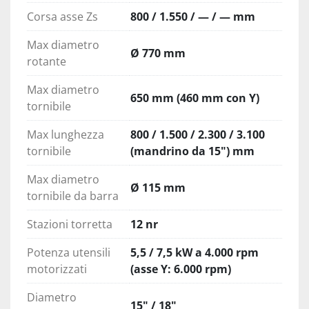
Il design del pianale inclinato di 30° con 
Corsa asse Zs
800 / 1.550 / — / — mm
baricentro basso garantisce la massima 
Max diametro
rigidità strutturale.
Ø 770 mm
rotante
La massima potenza di lavorazione
Max diametro
Il motore del mandrino da 37 kW aziona 
650 mm (460 mm con Y)
tornibile
un cambio a 2 velocità, con una coppia 
massima del mandrino di 2.900 Nm.
Max lunghezza
800 / 1.500 / 2.300 / 3.100
Torretta servo-indicizzata a 12 stazioni 
tornibile
(mandrino da 15") mm
con elevata rigidità e diametro del disco 
Max diametro
della torretta extra-large.
Ø 115 mm
tornibile da barra
Funzionamento intuitivo
Stazioni torretta
12 nr
Contropunta programmabile ad alta 
efficienza / Contropunta servoassistita ad 
Potenza utensili
5,5 / 7,5 kW a 4.000 rpm
alta spinta.
motorizzati
(asse Y: 6.000 rpm)
Lunetta fissa manuale ad alta rigidità / 
Diametro
Lunetta fissa autocentrante automatica.
15" / 18"