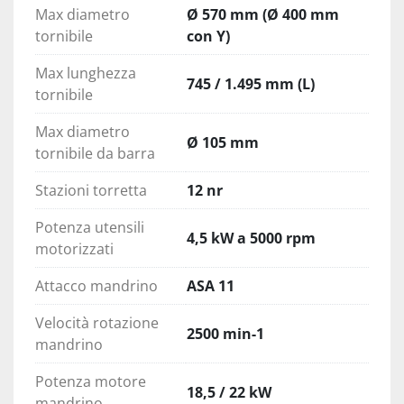
Max diametro
Ø 570 mm (Ø 400 mm
A seconda delle esigenze è possibile 
tornibile
con Y)
scegliere mandrini azionati da ingranaggi, 
integrati o azionati da cinghia.
Max lunghezza
745 / 1.495 mm (L)
tornibile
Torretta con indicizzazione servoassistita 
a 12 stazioni per impieghi gravosi; il 
Max diametro
cambio utensile opposto richiede solo 0,8 
Ø 105 mm
tornibile da barra
secondi.
Stazioni torretta
12 nr
Funzionamento intuitivo
Contropunta programmabile ad alta 
Potenza utensili
4,5 kW a 5000 rpm
efficienza / Contropunta servoassistita 
motorizzati
potente.
Attacco mandrino
ASA 11
Lunetta fissa manuale ad alta rigidità / 
Lunetta fissa autocentrante automatica.
Velocità rotazione
2500 min-1
mandrino
Lavorazione integrata
Grazie alla velocità del mandrino 
Potenza motore
18,5 / 22 kW
portautensili motorizzato di 5.000 
mandrino