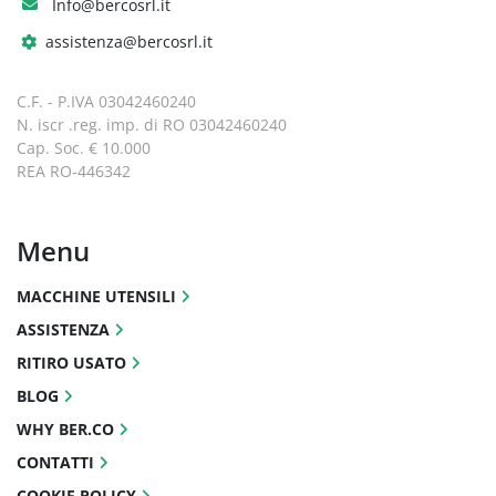
Info@bercosrl.it
perdita di precisione che si verifica 
quando il pezzo viene spostato da una 
assistenza@bercosrl.it
macchina all'altra.
Gli utensili motorizzati sono azionati da 
C.F. - P.IVA 03042460240
un motore mandrino da 4,5 kW con 
N. iscr .reg. imp. di RO 03042460240
meccanismo di trasmissione, che fornisce 
Cap. Soc. € 10.000
una potenza sufficiente per svolgere 
REA RO-446342
diverse attività impegnative, come 
fresatura, foratura e maschiatura.
Menu
La torretta per utensili motorizzati a 12 
stazioni offre 12 stazioni disponibili per 
MACCHINE UTENSILI
utensili motorizzati; gli utensili motorizzati 
ruotano solo in posizione di lavoro per 
ASSISTENZA
ridurre la perdita di potenza e il calore.
RITIRO USATO
Lavorazione posteriore
BLOG
Grazie al contromandrino opzionale, il 
WHY BER.CO
processo di lavorazione viene eseguito in 
un'unica operazione, dall'ingresso 
CONTATTI
all'uscita, senza dover capovolgere 
COOKIE POLICY