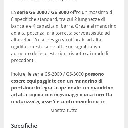
La 
serie GS-2000 / GS-3000
 offre un massimo di 
8 specifiche standard, tra cui 2 lunghezze di 
bancale e 4 capacità di barra. Grazie al mandrino 
ad alta potenza, alla torretta servoassistita ad 
alta velocità e al design strutturale ad alta 
rigidità, questa serie offre un significativo 
aumento delle prestazioni rispetto ai modelli 
precedenti.
Inoltre, le serie GS-2000 / GS-3000 
possono 
essere equipaggiate con un mandrino di 
precisione integrato opzionale, un mandrino 
ad alta coppia con ingranaggi o una torretta 
motorizzata, asse Y e contromandrino, in 
grado di eseguire applicazioni multi-tasking
. 
Mostra tutto
Grazie alla qualità impeccabile e alle capacità di 
lavorazione complete, le serie GS-2000 / GS-
Specifiche