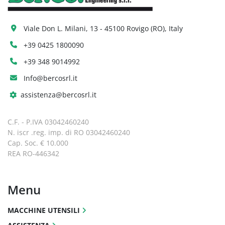
Viale Don L. Milani, 13 - 45100 Rovigo (RO), Italy
+39 0425 1800090
+39 348 9014992
Info@bercosrl.it
assistenza@bercosrl.it
C.F. - P.IVA 03042460240
N. iscr .reg. imp. di RO 03042460240
Cap. Soc. € 10.000
REA RO-446342
Menu
MACCHINE UTENSILI