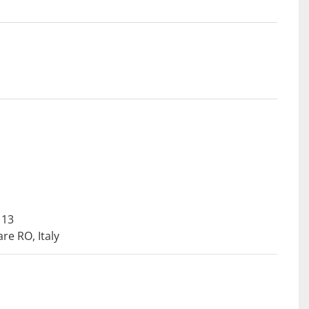
13

re RO, Italy