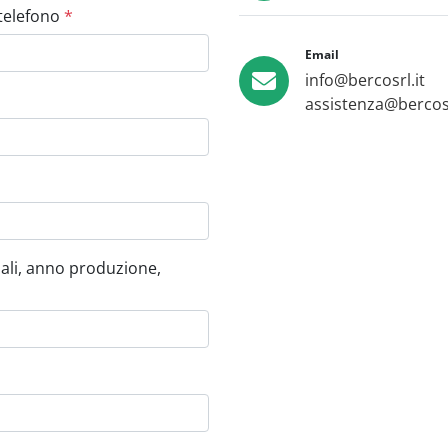
 telefono
*
Email
info@bercosrl.it
assistenza@bercosr