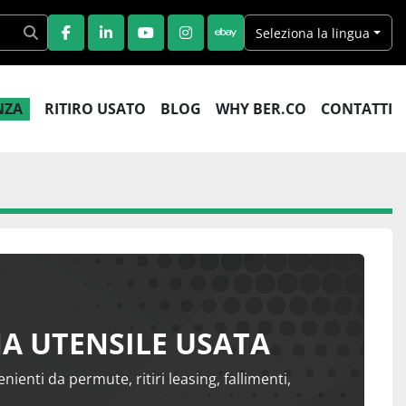
Seleziona la lingua
FACEBOOK
LINKEDIN
YOUTUBE
INSTAGRAM
EBAY
ENZA
RITIRO USATO
BLOG
WHY BER.CO
CONTATTI
NA UTENSILE USATA
ienti da permute, ritiri leasing, fallimenti,