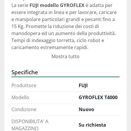
La serie 
FUJI modello GYROFLEX
 è adatta per 
essere integrata in linea e per lavorare, caricare 
e manipolare particolari grandi e pesanti fino a 
15 Kg. Promette la riduzione dei costi di 
manodopera ed un aumento della produttività. 
Tempi di indexaggio torretta, ciclo robot e 
caricamento estremamente rapidi.
Mostra tutto
STRUTTURA E VANTAGGI
Tutti i modelli 
sono dotati di robot molto veloci 
Specifiche
progettati da Fuji
 per operazioni di 
carico/scarico anche di particolari pesanti e 
Produttore
FUJI
grandi. Il sistema costruttivo e la struttura di 
questi torni consentono durata e precisione 
Modello
GYROFLEX T4000
costante anche in presenza di impieghi 
Condizione
Nuovo
particolarmente gravosi.
DISPONIBILITA' A
 PUNTI DI FORZA 
Su richiesta
MAGAZZINO