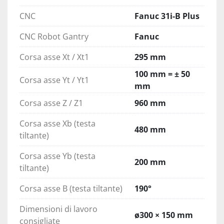
> Permette di offrire la lavorazione completa dei 
particolari in un unico attrezzaggio con 
CNC
Fanuc 31i-B Plus
operazioni combinate.
CNC Robot Gantry
Fanuc
> La macchina è dotata di 
2 mandrini 
contrapposti, 2 torrette motorizzate con Y, 
Corsa asse Xt / Xt1
295 mm
una testa di fresatura tiltante ed un robot a 
portale integrato
. 
100 mm = ± 50
Corsa asse Yt / Yt1
> Sono montate 
guide di scorrimento piane su 
mm
tutti gli assi
.
Corsa asse Z / Z1
960 mm
Corsa asse Xb (testa
480 mm
tiltante)
Corsa asse Yb (testa
200 mm
tiltante)
Corsa asse B (testa tiltante)
190°
Dimensioni di lavoro
ø300 × 150 mm
consigliate