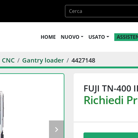
HOME
NUOVO
USATO
ASSIST
G CNC
Gantry loader
4427148
FUJI TN-400 I
Richiedi P