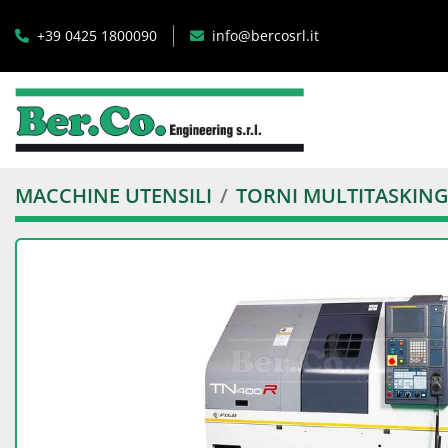
+39 0425 1800090
info@bercosrl.it
MACCHINE UTENSILI
TORNI MULTITASKIN