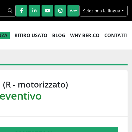
Seleziona la lingua
FACEBOOK
LINKEDIN
YOUTUBE
INSTAGRAM
EBAY
ENZA
RITIRO USATO
BLOG
WHY BER.CO
CONTATTI
I (R - motorizzato)
reventivo