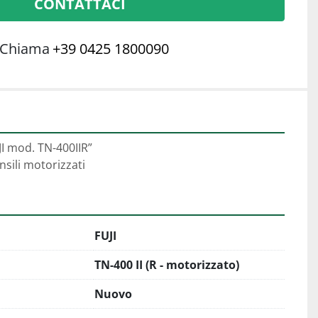
CONTATTACI
Chiama
+39 0425 1800090
JI mod. TN-400IIR”
sili motorizzati
FUJI
TN-400 II (R - motorizzato)
Nuovo