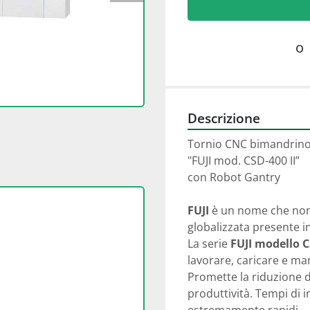
o
Descrizione
Tornio CNC bimandrino 
"FUJI mod. CSD-400 II”
con Robot Gantry
FUJI
 è un nome che non
globalizzata presente in
La serie 
FUJI modello 
lavorare, caricare e man
Promette la riduzione 
produttività. Tempi di i