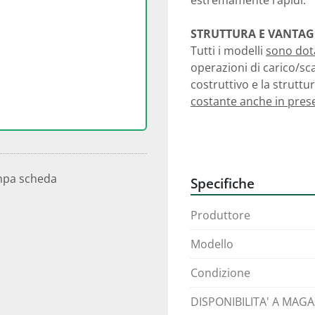
estremamente rapidi.
STRUTTURA E VANTAG
Tutti i modelli 
sono dota
operazioni di carico/sca
costruttivo e la struttur
costante anche in pres
 PUNTI DI FORZA 
> La macchina è dotata 
> Sono montate 
guide 
mpa scheda
Specifiche
> Esegue lavorazioni co
utensili. 
Produttore
> I caricatori dei robot 
FUJI per mantenere tolle
Modello
> La torretta può raggiu
Condizione
DISPONIBILITA' A MAG