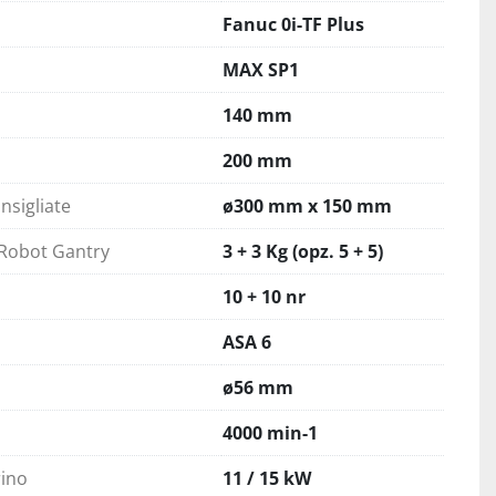
Fanuc 0i-TF Plus
MAX SP1
140 mm
200 mm
nsigliate
ø300 mm x 150 mm
 Robot Gantry
3 + 3 Kg (opz. 5 + 5)
10 + 10 nr
ASA 6
ø56 mm
4000 min-1
ino
11 / 15 kW