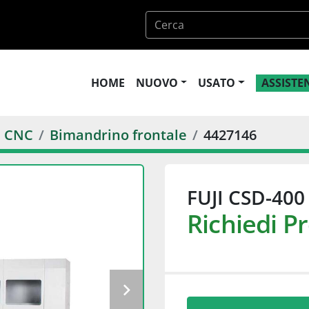
HOME
NUOVO
USATO
ASSIST
G CNC
Bimandrino frontale
4427146
FUJI CSD-400 
Richiedi P