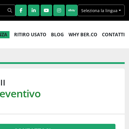
Seleziona la lingua
FACEBOOK
LINKEDIN
YOUTUBE
INSTAGRAM
EBAY
ENZA
RITIRO USATO
BLOG
WHY BER.CO
CONTATTI
II
reventivo