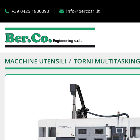
+39 0425 1800090
info@bercosrl.it
MACCHINE UTENSILI
TORNI MULTITASKIN