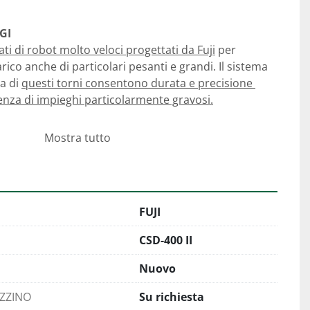
GI
ti di robot molto veloci progettati da Fuji
 per 
rico anche di particolari pesanti e grandi. Il sistema 
a di 
questi torni consentono durata e precisione 
enza di impieghi particolarmente gravosi.
Mostra tutto
di 
2 mandrini, 2 torrette ed un robot a portale
. 
di scorrimento piane su entrambi gli assi X e Z
.
n grado di finitura elevato con maggiore durata degli 
FUJI
a portale 
hanno bloccaggi idraulici
 progettati da 
ranze ristrette. 
CSD-400 II
ngere una velocità di 0,41 sec.
Nuovo
AZZINO
Su richiesta