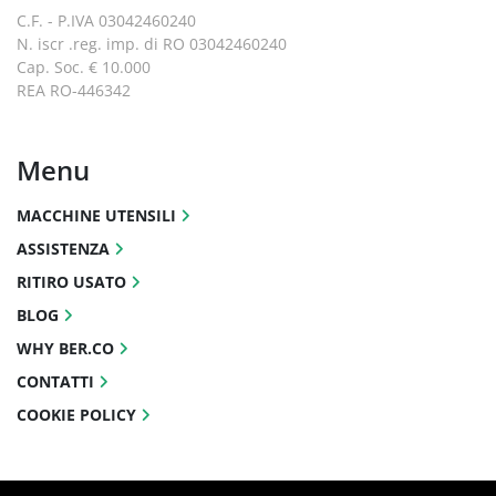
C.F. - P.IVA 03042460240
N. iscr .reg. imp. di RO 03042460240
Cap. Soc. € 10.000
REA RO-446342
Menu
MACCHINE UTENSILI
ASSISTENZA
RITIRO USATO
BLOG
WHY BER.CO
CONTATTI
COOKIE POLICY