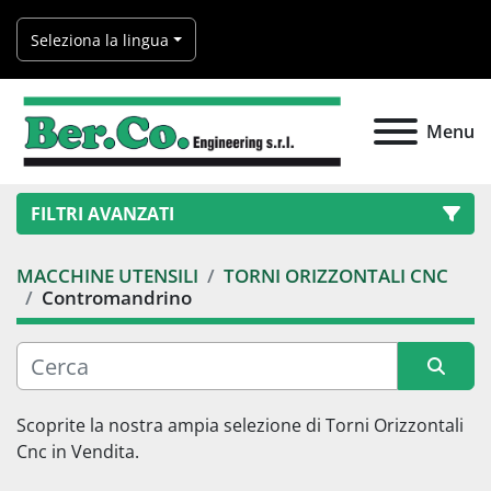
Seleziona la lingua
Menu
FILTRI AVANZATI
MACCHINE UTENSILI
TORNI ORIZZONTALI CNC
Categoria
Contromandrino
Produttore
Ordina per
Scoprite la nostra ampia selezione di 
Torni Orizzontali 
Modello
Cnc
 in Vendita.