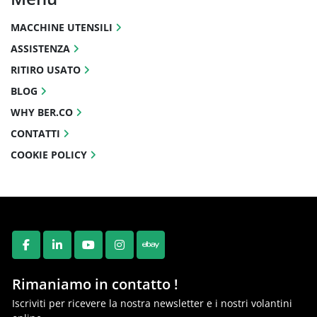
ulteriormente le capacità multi-tasking 
degli utensili motorizzati e migliora la 
MACCHINE UTENSILI
precisione di diverse lavorazioni. Sono 
ASSISTENZA
abilitate scanalature ad alta precisione e 
RITIRO USATO
forature decentrate sull'asse X.
BLOG
WHY BER.CO
CONTATTI
COOKIE POLICY
FACEBOOK
LINKEDIN
YOUTUBE
INSTAGRAM
EBAY
Rimaniamo in contatto !
Iscriviti per ricevere la nostra newsletter e i nostri volantini