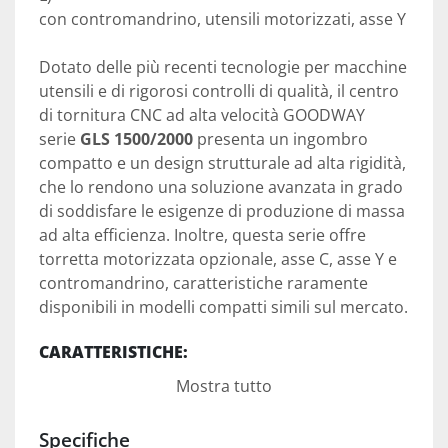
con contromandrino, utensili motorizzati, asse Y
Dotato delle più recenti tecnologie per macchine 
utensili e di rigorosi controlli di qualità, il centro 
di tornitura CNC ad alta velocità GOODWAY 
serie 
GLS 1500/2000
 presenta un ingombro 
compatto e un design strutturale ad alta rigidità, 
che lo rendono una soluzione avanzata in grado 
di soddisfare le esigenze di produzione di massa 
ad alta efficienza. Inoltre, questa serie offre 
torretta motorizzata opzionale, asse C, asse Y e 
contromandrino, caratteristiche raramente 
disponibili in modelli compatti simili sul mercato.
CARATTERISTICHE:
Banco inclinato ad alte prestazioni con 
Mostra tutto
guide lineari, che occupa solo circa 4,5 
di
m² 
 superficie.
Specifiche