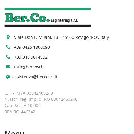
ottenere un tempo di indicizzazione di 0,2 
secondi per le stazioni adiacenti e di 0,5 
secondi per le stazioni all'estremità 
opposta del disco.
Grazie alle tecnologie più recenti, gli 
Viale Don L. Milani, 13 - 45100 Rovigo (RO), Italy
utensili motorizzati sono azionati da un 
servomotore a corrente alternata per 
+39 0425 1800090
fornire un'elevata potenza, sotto forma di 
+39 348 9014992
coppia. Ora, anche i lavori più impegnativi 
possono essere affrontati senza problemi.
Info@bercosrl.it
assistenza@bercosrl.it
Capacità di lavorazione posteriore
Per la serie GLS-2000L è disponibile un 
C.F. - P.IVA 03042460240
mandrino secondario da 5" azionato da 
N. iscr .reg. imp. di RO 03042460240
un potente motore FANUC integrato da 
Cap. Soc. € 10.000
5,5 kW (7 HP, 5 min.) per la lavorazione 
REA RO-446342
posteriore.
Funzione di controllo dell'asse Y
Il controllo dell'asse Y migliora 
Menu