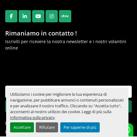
FACEBOOK
LINKEDIN
YOUTUBE
INSTAGRAM
EBAY
Rimaniamo in contatto !
Iscriviti per ricevere la nostra newsletter e i nostri volantini
online
Utilizziamo i cookie per migliorare la tua esperienza di
navigazione, per pubblicare annunci o contenuti personalizzati
ISCRIVITI
e per analizzare il nostro traffico. Cliccando su "Accetta tutto",
acconsenti al nostro utilizzo dei cookie. Leggi di più sulla
Informativa sulla privacy
.
Informativa sulla privacy
Accettare
Rifiutare
Per saperne di più
Personalizza le preferenze sui Cookies