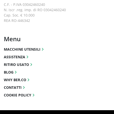
C.F. - P.IVA 03042460240
N. iscr .reg. imp. di RO 03042460240
Cap. Soc. € 10.000
REA RO-446342
Menu
MACCHINE UTENSILI
ASSISTENZA
RITIRO USATO
BLOG
WHY BER.CO
CONTATTI
COOKIE POLICY