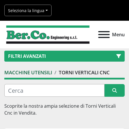
Seleziona la lingua
Menu
FILTRI AVANZATI
MACCHINE UTENSILI
TORNI VERTICALI CNC
Categoria
Produttore
Ordina per
Scoprite la nostra ampia selezione di 
Torni Verticali 
Cnc
 in Vendita.
Modello