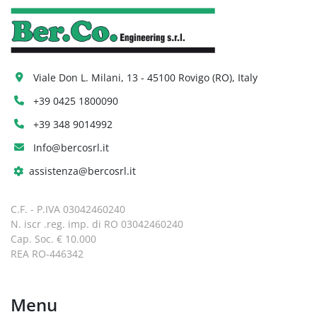
Viale Don L. Milani, 13 - 45100 Rovigo (RO), Italy
+39 0425 1800090
+39 348 9014992
Info@bercosrl.it
assistenza@bercosrl.it
C.F. - P.IVA 03042460240
N. iscr .reg. imp. di RO 03042460240
Cap. Soc. € 10.000
REA RO-446342
Menu