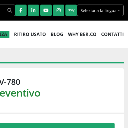
Seleziona la lingua
FACEBOOK
LINKEDIN
YOUTUBE
INSTAGRAM
EBAY
ENZA
RITIRO USATO
BLOG
WHY BER.CO
CONTATTI
V-780
reventivo