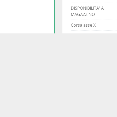
DISPONIBILITA' A
MAGAZZINO
Corsa asse X
Corsa asse Z
Max diametro rotante
Max diametro tornibile
mpa scheda
Max altezza tornibile
Stazioni torretta
Attacco mandrino
Velocità rotazione
mandrino