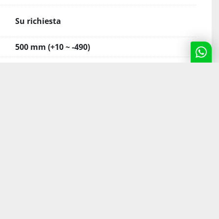
Su richiesta
500 mm (+10 ~ -490)
670 mm
Ø 850 mm
Ø 820 mm
660 mm
8 nr (opz. 12 nr)
ASA 11
2000 min-1