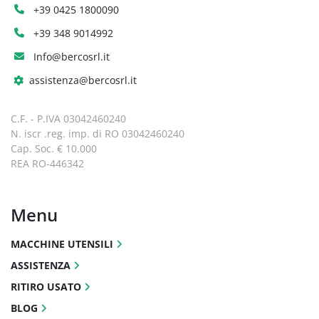
+39 0425 1800090
+39 348 9014992
Info@bercosrl.it
assistenza@bercosrl.it
C.F. - P.IVA 03042460240
N. iscr .reg. imp. di RO 03042460240
Cap. Soc. € 10.000
REA RO-446342
Menu
MACCHINE UTENSILI
ASSISTENZA
RITIRO USATO
BLOG