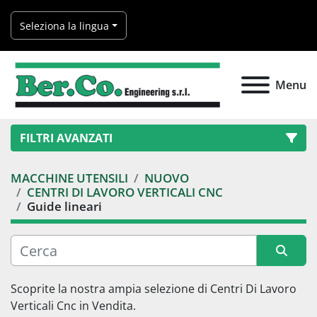
Seleziona la lingua
Menu
FILTRI AVANZATI
MACCHINE UTENSILI
NUOVO
Categoria
CENTRI DI LAVORO VERTICALI CNC
Guide lineari
Produttore
Modello
Ordina per
Scoprite la nostra ampia selezione di 
Centri Di Lavoro 
Verticali Cnc
 in Vendita.