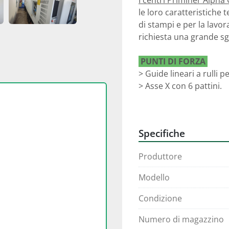
I centri Priminer Alpha
le loro caratteristiche t
di stampi e per la lavor
richiesta una grande s
 PUNTI DI FORZA 
> Guide lineari a rulli p
> Asse X con 6 pattini.
> Telaio oversize per la
> La ghisa è temperata p
deformazioni.
Specifiche
> Le viti a ricircolo di
> La precompressione di 
Produttore
termica.
Modello
Condizione
Numero di magazzino