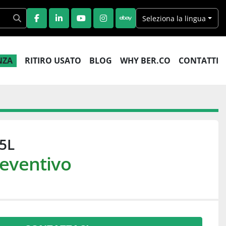
Seleziona la lingua
FACEBOOK
LINKEDIN
YOUTUBE
INSTAGRAM
EBAY
ENZA
RITIRO USATO
BLOG
WHY BER.CO
CONTATTI
5L
reventivo