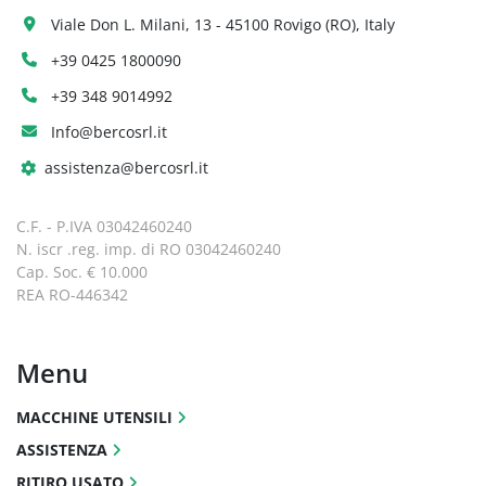
Viale Don L. Milani, 13 - 45100 Rovigo (RO), Italy
+39 0425 1800090
+39 348 9014992
Info@bercosrl.it
assistenza@bercosrl.it
C.F. - P.IVA 03042460240
N. iscr .reg. imp. di RO 03042460240
Cap. Soc. € 10.000
REA RO-446342
Menu
MACCHINE UTENSILI
ASSISTENZA
RITIRO USATO