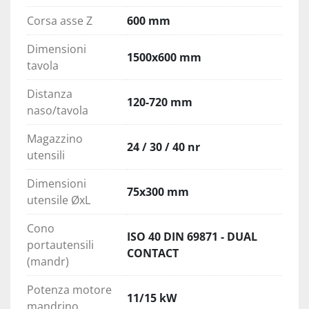
Corsa asse Z
600 mm
Dimensioni
1500x600 mm
tavola
Distanza
120-720 mm
naso/tavola
Magazzino
24 / 30 / 40 nr
utensili
Dimensioni
75x300 mm
utensile ØxL
Cono
ISO 40 DIN 69871 - DUAL
portautensili
CONTACT
(mandr)
Potenza motore
11/15 kW
mandrino