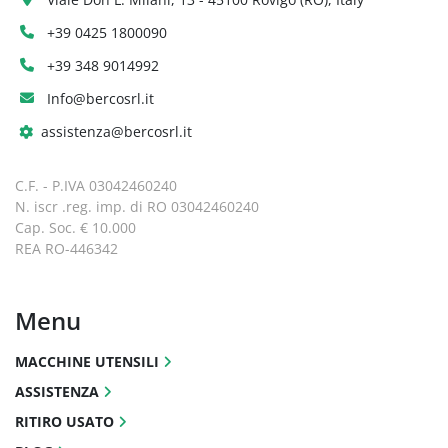
+39 0425 1800090
+39 348 9014992
Info@bercosrl.it
assistenza@bercosrl.it
C.F. - P.IVA 03042460240
N. iscr .reg. imp. di RO 03042460240
Cap. Soc. € 10.000
REA RO-446342
Menu
MACCHINE UTENSILI
ASSISTENZA
RITIRO USATO