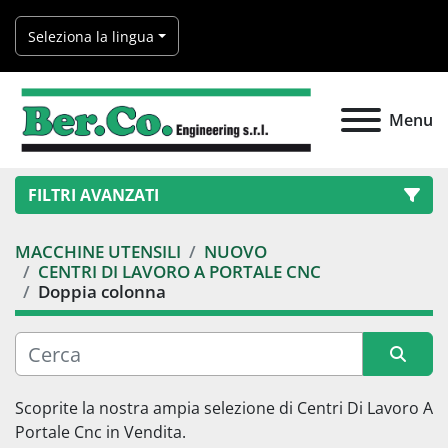
Seleziona la lingua
Menu
FILTRI AVANZATI
MACCHINE UTENSILI
NUOVO
Categoria
CENTRI DI LAVORO A PORTALE CNC
Doppia colonna
Produttore
Modello
Ordina per
Scoprite la nostra ampia selezione di 
Centri Di Lavoro A 
Portale Cnc
 in Vendita.