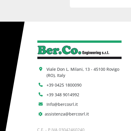
Viale Don L. Milani, 13 - 45100 Rovigo 
(RO), Italy
+39 0425 1800090
+39 348 9014992
Info@bercosrl.it
assistenza@bercosrl.it
C.F. - P.IVA 03042460240