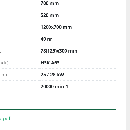
700 mm
520 mm
1200x700 mm
40 nr
L
78(125)x300 mm
ndr)
HSK A63
ino
25 / 28 kW
20000 min-1
N.pdf