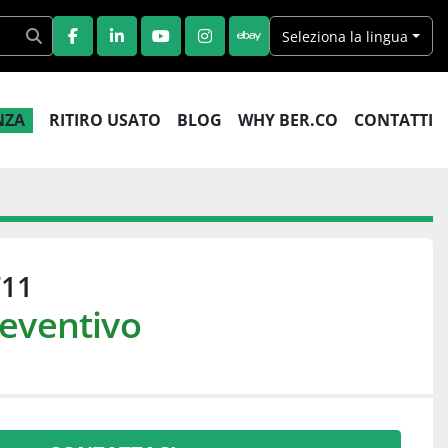
Seleziona la lingua
FACEBOOK
LINKEDIN
YOUTUBE
INSTAGRAM
EBAY
ENZA
RITIRO USATO
BLOG
WHY BER.CO
CONTATTI
T11
reventivo