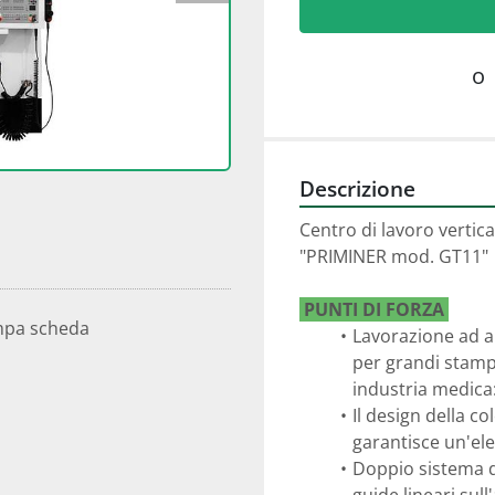
o
Descrizione
Centro di lavoro vertica
"PRIMINER mod. GT11"
 PUNTI DI FORZA 
mpa scheda
Lavorazione ad al
per grandi stampi
industria medica:
Il design della c
garantisce un'elev
Doppio sistema di