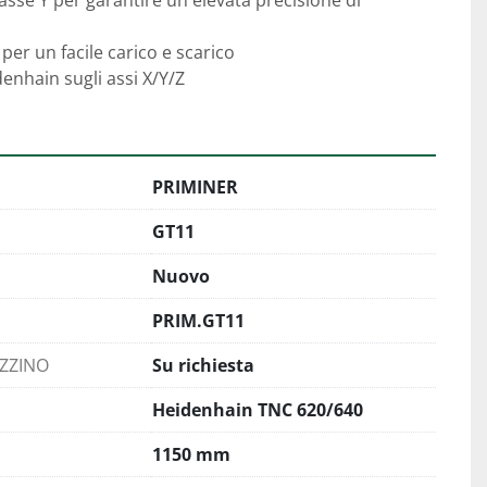
'asse Y per garantire un'elevata precisione di 
 per un facile carico e scarico
denhain sugli assi X/Y/Z
PRIMINER
GT11
Nuovo
PRIM.GT11
AZZINO
Su richiesta
Heidenhain TNC 620/640
1150 mm