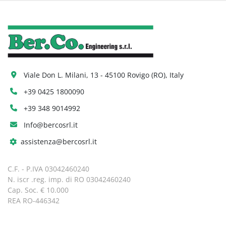
Viale Don L. Milani, 13 - 45100 Rovigo (RO), Italy
+39 0425 1800090
+39 348 9014992
Info@bercosrl.it
assistenza@bercosrl.it
C.F. - P.IVA 03042460240
N. iscr .reg. imp. di RO 03042460240
Cap. Soc. € 10.000
REA RO-446342