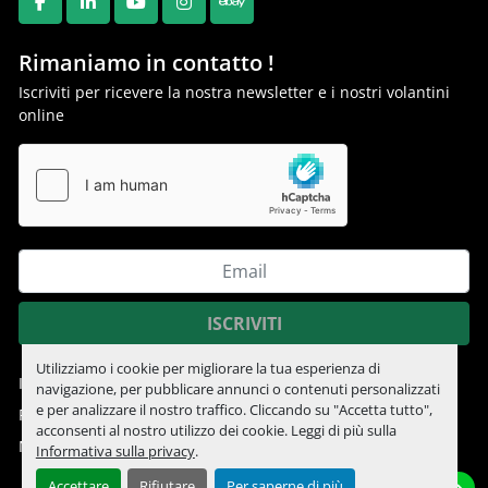
FACEBOOK
LINKEDIN
YOUTUBE
INSTAGRAM
EBAY
Rimaniamo in contatto !
Iscriviti per ricevere la nostra newsletter e i nostri volantini
online
ISCRIVITI
Utilizziamo i cookie per migliorare la tua esperienza di
Informativa sulla privacy
navigazione, per pubblicare annunci o contenuti personalizzati
e per analizzare il nostro traffico. Cliccando su "Accetta tutto",
Personalizza le preferenze sui Cookies
acconsenti al nostro utilizzo dei cookie. Leggi di più sulla
Machinio System
sito web di
Machinio
Informativa sulla privacy
.
Accettare
Rifiutare
Per saperne di più