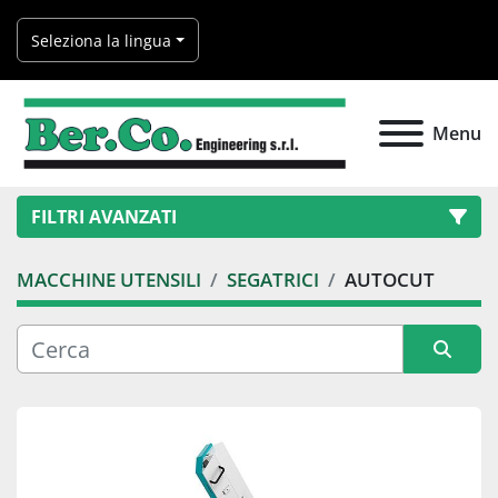
Seleziona la lingua
Menu
FILTRI AVANZATI
MACCHINE UTENSILI
SEGATRICI
AUTOCUT
Categoria
Produttore
Ordina per
Modello