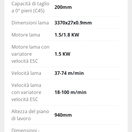
accostamento rapido. 
Capacità di taglio
200mm
a 0° pieni (C45)
Allineamento della lama 
Dimensioni lama
3370x27x0.9mm
L'allineamento ideale della lama è garantito di 
pattini guidalama con inserti in metallo duro e 
Motore lama
1.5/1.8 KW
cuscinetti supplementari per un migliore 
allineamento. 
Motore lama con
variatore
1.5 KW
Taglio autonomo 
velocità ESC
BS 350 GH taglia da 0° a 45° a destra e da 0° a 
Velocità lama
37-74 m/min
60° a sinistra con discesa verticale e taglio 
autonomo con velocità di discesa regolabile ed 
Velocità lama
arresto tramite microinterruttore a fine taglio. 
con variatore
18-100 m/min
velocità ESC
Altezza del piano
940mm
di lavoro
Dimensioni -