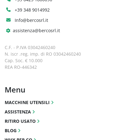
+39 348 9014992
Info@bercosrl.it
assistenza@bercosrl.it
C.F. - P.IVA 03042460240
N. iscr .reg. imp. di RO 03042460240
Cap. Soc. € 10.000
REA RO-446342
Menu
MACCHINE UTENSILI
ASSISTENZA
RITIRO USATO
BLOG
WHY BER.CO