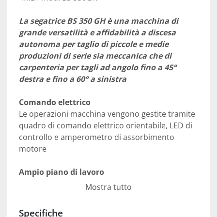
La segatrice BS 350 GH è una macchina di 
grande versatilità e affidabilità a discesa 
autonoma per taglio di piccole e medie 
produzioni di serie sia meccanica che di 
carpenteria per tagli ad angolo fino a 45° 
destra e fino a 60° a sinistra 
Comando elettrico 
Le operazioni macchina vengono gestite tramite 
quadro di comando elettrico orientabile, LED di 
controllo e amperometro di assorbimento 
motore
Ampio piano di lavoro 
BS 350 GH è dotata di ampio spazio di lavoro con 
Mostra tutto
piano rotante solidale all'arco per evitare 
incisioni, montato su ralla a rulli di 460mm con 
Specifiche