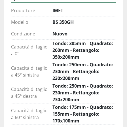
cuscinetto reggispinta precaricato.
Produttore
IMET
Arco in acciaio 
L'arco è in acciaio a sezione tubolare chiuso con 
Modello
BS 350GH
pulegge di 300mm e carter coprilama 
Condizione
Nuovo
incernierato con pistone di supporto per rapida 
e facile sostituzione della lama. La macchina 
Tondo: 305mm - Quadrato:
Capacità di taglio
finisce il taglio a lama inclinata rispetto al piano 
260mm - Rettangolo:
a 0°
di lavoro, riducendo la stress sulla lama e 
350x200mm
aumentando le prestazioni.
Tondo: 250mm - Quadrato:
Capacità di taglio
230mm - Rettangolo:
a 45° sinistra
Pulizia della lama 
230x200mm
Per mantenere la lama sempre alla massima 
Tondo: 250mm - Quadrato:
efficienza, BS 350 GH monta una spazzola 
Capacità di taglio
230mm - Rettangolo:
pulilama motorizzata con inserti in nylon. 
a 45° destra
230x200mm
Tondo: 175mm - Quadrato:
Morsa 
Capacità di taglio
155mm - Rettangolo:
Scorrevole trasversalmente al piano la morsa di 
a 60° sinistra
170x100mm
BS 350 GH è posizionata su guide registrabili con 