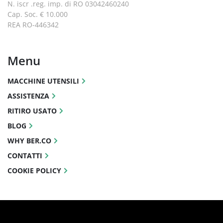
N. iscr .reg. imp. di RO 03042460240
Cap. Soc. € 10.000
REA RO-446342
Menu
MACCHINE UTENSILI
ASSISTENZA
RITIRO USATO
BLOG
WHY BER.CO
CONTATTI
COOKIE POLICY