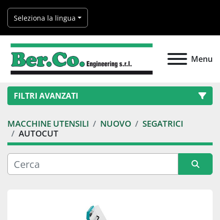
Seleziona la lingua
Menu
FILTRI AVANZATI
MACCHINE UTENSILI
NUOVO
SEGATRICI
Categoria
AUTOCUT
Produttore
Ordina per
Modello