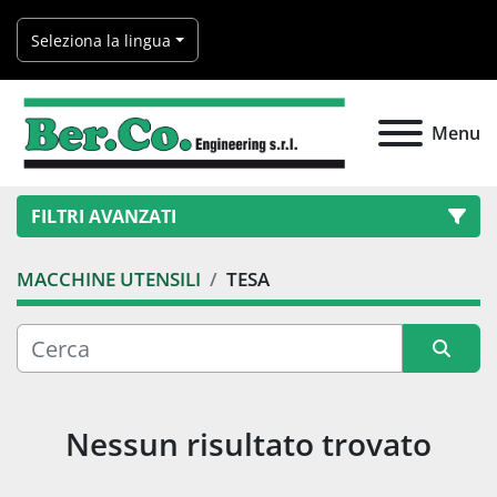
Seleziona la lingua
Menu
FILTRI AVANZATI
MACCHINE UTENSILI
TESA
Categoria
Produttore
Ordina per
Nessun risultato trovato
Modello