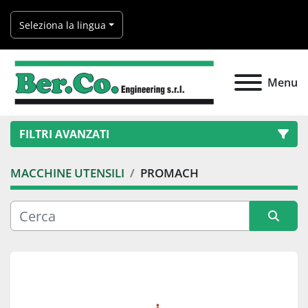
Seleziona la lingua
Menu
FILTRI AVANZATI
MACCHINE UTENSILI
PROMACH
Categoria
Produttore
Ordina per
Modello