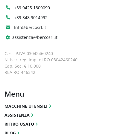
+39 0425 1800090
+39 348 9014992
Info@bercosrl.it
assistenza@bercosrl.it
C.F. - P.IVA 03042460240
N. iscr .reg. imp. di RO 03042460240
Cap. Soc. € 10.000
REA RO-446342
Menu
MACCHINE UTENSILI
ASSISTENZA
RITIRO USATO
BLOG