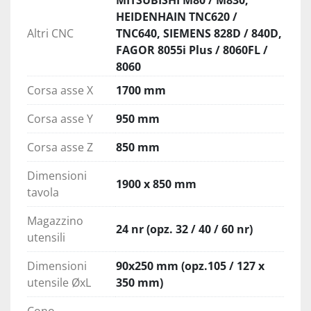
MITSUBISHI M80 / M830,
HEIDENHAIN TNC620 /
Altri CNC
TNC640, SIEMENS 828D / 840D,
FAGOR 8055i Plus / 8060FL /
8060
Corsa asse X
1700 mm
Corsa asse Y
950 mm
Corsa asse Z
850 mm
Dimensioni
1900 x 850 mm
tavola
Magazzino
24 nr (opz. 32 / 40 / 60 nr)
utensili
Dimensioni
90x250 mm (opz.105 / 127 x
utensile ØxL
350 mm)