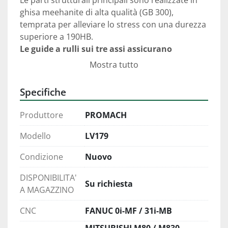
Le parti strutturali principali sono realizzate in 
ghisa meehanite di alta qualità (GB 300), 
temprata per alleviare lo stress con una durezza 
Le guide a rulli sui tre assi assicurano 
movimenti rapidi e regolari.
Mostra tutto
I tre assi sono dotati di viti a sfere di precisione 
di classe C3 e diametro 50mm.

Specifiche
Supportato da cuscinetti di classe P4 di 
Produttore
PROMACH
precisione superiore, il mandrino offre una 
gamma extra ampia di capacità di lavorazione e 
Modello
LV179
alta velocità. Il sistema di sbloccaggio flottante 
Condizione
Nuovo
assicura che la forza di sbloccaggio dell'utensile 
non venga trasmessa ai cuscinetti del mandrino. 
DISPONIBILITA'
Fornisce un bloccaggio e un sbloccaggio stabile 
Su richiesta
A MAGAZZINO
dell'utensile con il mandrino e prolunga la 
CNC
FANUC 0i-MF / 31i-MB