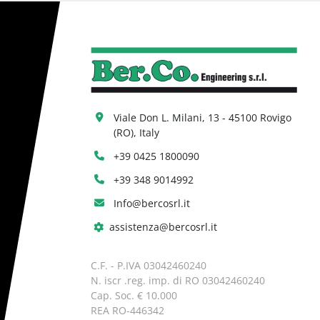
Viale Don L. Milani, 13 - 45100 Rovigo 
(RO), Italy
+39 0425 1800090
+39 348 9014992
Info@bercosrl.it
assistenza@bercosrl.it
C.F. - P.IVA 03042460240
N. iscr .reg. imp. di RO 03042460240
Cap. Soc. € 10.000
REA RO-446342