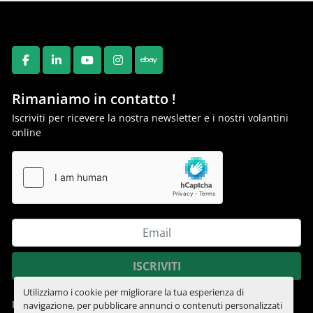
FACEBOOK
LINKEDIN
YOUTUBE
INSTAGRAM
EBAY
Rimaniamo in contatto !
Iscriviti per ricevere la nostra newsletter e i nostri volantini
online
ISCRIVITI
Utilizziamo i cookie per migliorare la tua esperienza di
Informativa sulla privacy
navigazione, per pubblicare annunci o contenuti personalizzati