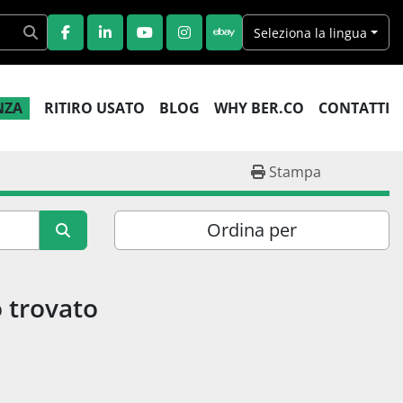
Seleziona la lingua
FACEBOOK
LINKEDIN
YOUTUBE
INSTAGRAM
EBAY
ENZA
RITIRO USATO
BLOG
WHY BER.CO
CONTATTI
Stampa
Ordina per
 trovato