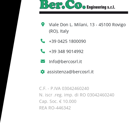
Viale Don L. Milani, 13 - 45100 Rovigo 
(RO), Italy
+39 0425 1800090
+39 348 9014992
Info@bercosrl.it
assistenza@bercosrl.it
C.F. - P.IVA 03042460240
N. iscr .reg. imp. di RO 03042460240
Cap. Soc. € 10.000
REA RO-446342