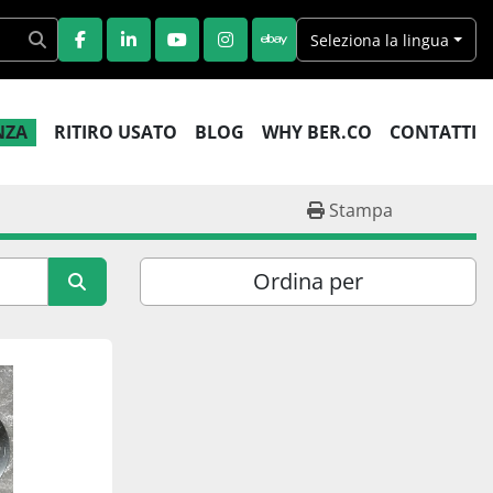
Seleziona la lingua
FACEBOOK
LINKEDIN
YOUTUBE
INSTAGRAM
EBAY
ENZA
RITIRO USATO
BLOG
WHY BER.CO
CONTATTI
Stampa
Ordina per