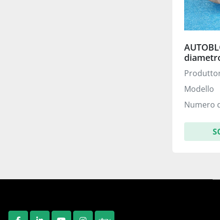
AUTOBLO
diamet
Produtto
Modello
Numero d
S