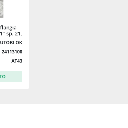
langia
" sp. 21,
a
UTOBLOK
24113100
AT43
TO