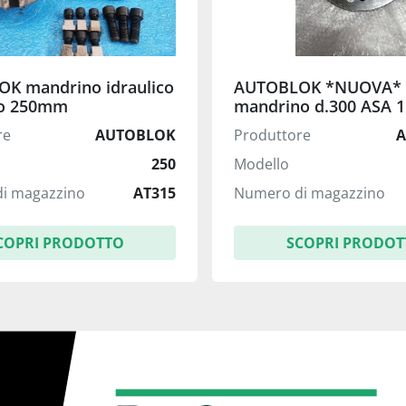
K mandrino idraulico
AUTOBLOK *NUOVA* f
ro 250mm
mandrino d.300 ASA 11
temperata e rettificat
re
AUTOBLOK
Produttore
A
250
Modello
i magazzino
AT315
Numero di magazzino
COPRI PRODOTTO
SCOPRI PRODOT