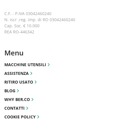
C.F. - P.IVA 03042460240
N. iscr .reg. imp. di RO 03042460240
Cap. Soc. € 10.000
REA RO-446342
Menu
MACCHINE UTENSILI
ASSISTENZA
RITIRO USATO
BLOG
WHY BER.CO
CONTATTI
COOKIE POLICY