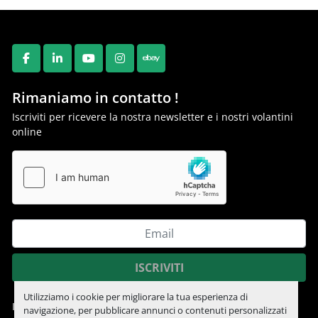
FACEBOOK
LINKEDIN
YOUTUBE
INSTAGRAM
EBAY
Rimaniamo in contatto !
Iscriviti per ricevere la nostra newsletter e i nostri volantini
online
ISCRIVITI
Utilizziamo i cookie per migliorare la tua esperienza di
Informativa sulla privacy
navigazione, per pubblicare annunci o contenuti personalizzati