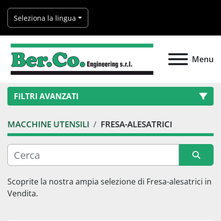
Seleziona la lingua
Menu
FILTRI AVANZATI
MACCHINE UTENSILI
FRESA-ALESATRICI
Categoria
Produttore
Ordina per
Scoprite la nostra ampia selezione di 
Fresa-alesatrici
 in 
Vendita.
Modello