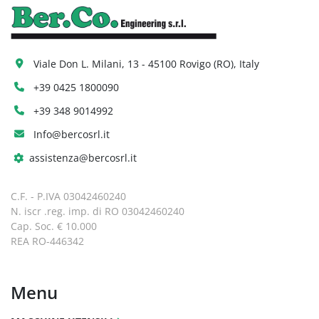
Viale Don L. Milani, 13 - 45100 Rovigo (RO), Italy
+39 0425 1800090
+39 348 9014992
Info@bercosrl.it
assistenza@bercosrl.it
C.F. - P.IVA 03042460240
N. iscr .reg. imp. di RO 03042460240
Cap. Soc. € 10.000
REA RO-446342
Menu