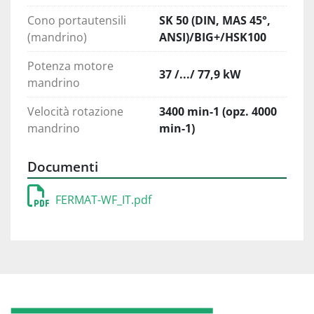
Cono portautensili
SK 50 (DIN, MAS 45°,
(mandrino)
ANSI)/BIG+/HSK100
Potenza motore
37 /.../ 77,9 kW
mandrino
Velocità rotazione
3400 min-1 (opz. 4000
mandrino
min-1)
Documenti
FERMAT-WF_IT.pdf