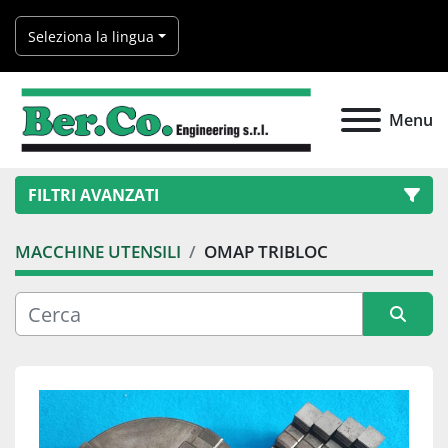
Seleziona la lingua
Menu
FILTRI AVANZATI
MACCHINE UTENSILI
OMAP TRIBLOC
Categoria
Produttore
Ordina per
Modello