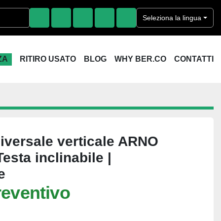
Seleziona la lingua
FACEBOOK
LINKEDIN
YOUTUBE
INSTAGRAM
EBAY
ZA
RITIRO USATO
BLOG
WHY BER.CO
CONTATTI
niversale verticale ARNO
sta inclinabile |
e
reventivo