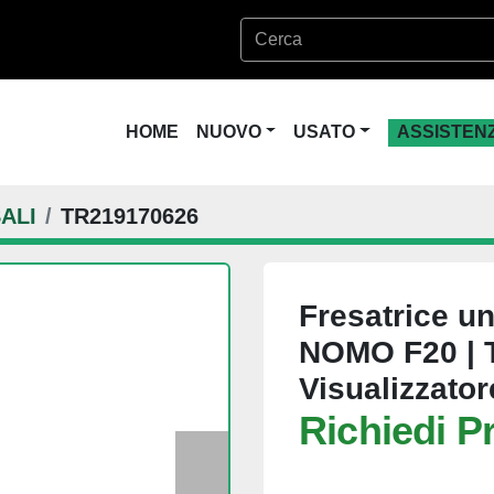
HOME
NUOVO
USATO
ASSISTEN
ALI
TR219170626
Fresatrice u
NOMO F20 | Te
Visualizzator
Richiedi P