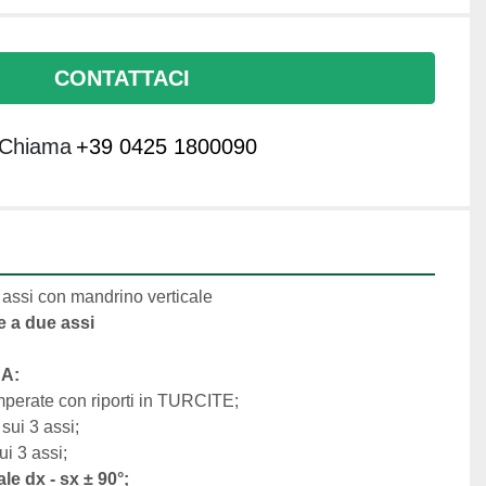
CONTATTACI
Chiama
+39 0425 1800090
 assi con mandrino verticale 
e a due assi 
A:
mperate con riporti in TURCITE;
sui 3 assi;
i 3 assi;
le dx - sx ± 90°;