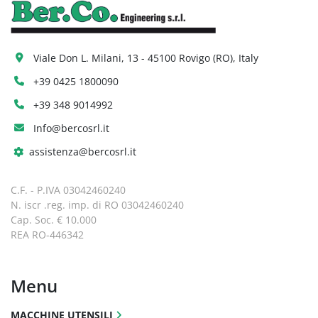
Viale Don L. Milani, 13 - 45100 Rovigo (RO), Italy
+39 0425 1800090
+39 348 9014992
Info@bercosrl.it
assistenza@bercosrl.it
C.F. - P.IVA 03042460240
N. iscr .reg. imp. di RO 03042460240
Cap. Soc. € 10.000
REA RO-446342
Menu
MACCHINE UTENSILI