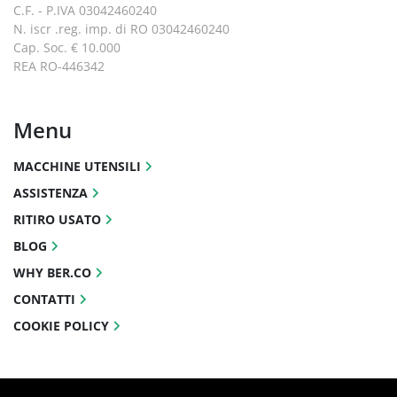
C.F. - P.IVA 03042460240
N. iscr .reg. imp. di RO 03042460240
Cap. Soc. € 10.000
REA RO-446342
Menu
MACCHINE UTENSILI
ASSISTENZA
RITIRO USATO
BLOG
WHY BER.CO
CONTATTI
COOKIE POLICY