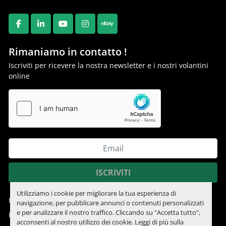
FACEBOOK
LINKEDIN
YOUTUBE
INSTAGRAM
EBAY
Rimaniamo in contatto !
Iscriviti per ricevere la nostra newsletter e i nostri volantini
online
ISCRIVITI
Utilizziamo i cookie per migliorare la tua esperienza di
Informativa sulla privacy
navigazione, per pubblicare annunci o contenuti personalizzati
e per analizzare il nostro traffico. Cliccando su "Accetta tutto",
Personalizza le preferenze sui Cookies
acconsenti al nostro utilizzo dei cookie. Leggi di più sulla