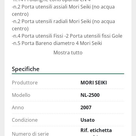
-n.2 Porta utensili assiali Mori Seiki (no acqua 
centro) 
-n.2 Porta utensili radiali Mori Seiki (no acqua 
centro) 
-n.4 Porta utensili Fissi -2 Porta utensili fissi Gole 
-n.5 Porta Bareno diametro 4 Mori Seiki 
-n.2 Porta Bareno diametro 50 MT fisso 
Mostra tutto
-n.1 Porta Bareno triplo statico diamentro 32 
-n.10 Boccole riduzione da diam. 50 a diam. 32 a 
Specifiche
diam. 40 
Produttore
MORI SEIKI
Modello
NL-2500
Anno
2007
Condizione
Usato
Rif. etichetta
Numero di serie