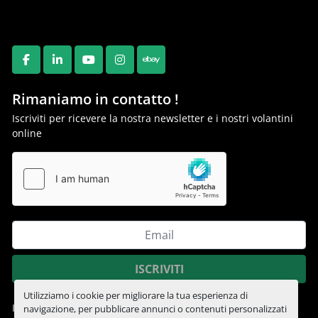
FACEBOOK
LINKEDIN
YOUTUBE
INSTAGRAM
EBAY
Rimaniamo in contatto !
Iscriviti per ricevere la nostra newsletter e i nostri volantini
online
ISCRIVITI
Utilizziamo i cookie per migliorare la tua esperienza di
Informativa sulla privacy
navigazione, per pubblicare annunci o contenuti personalizzati