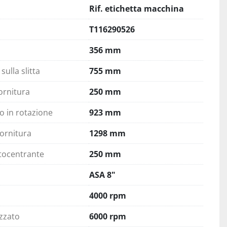
Rif. etichetta macchina
T116290526
356 mm
ulla slitta
755 mm
ornitura
250 mm
 in rotazione
923 mm
ornitura
1298 mm
tocentrante
250 mm
ASA 8"
4000 rpm
izzato
6000 rpm