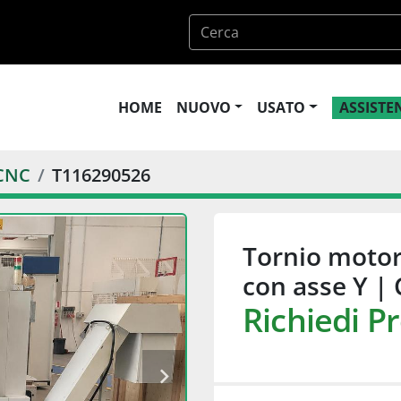
HOME
NUOVO
USATO
ASSIST
CNC
T116290526
Tornio motor
con asse Y 
Richiedi P