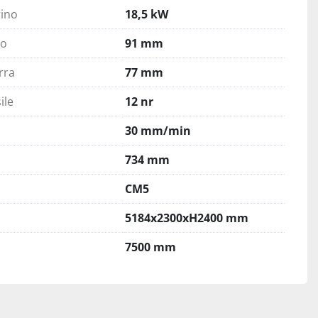
ino
18,5 kW
no
91 mm
rra
77 mm
ile
12 nr
30 mm/min
734 mm
CM5
5184x2300xH2400 mm
7500 mm