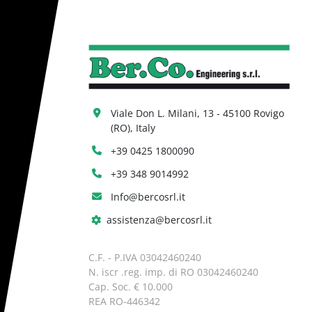
Viale Don L. Milani, 13 - 45100 Rovigo 
(RO), Italy
+39 0425 1800090
+39 348 9014992
Info@bercosrl.it
assistenza@bercosrl.it
C.F. - P.IVA 03042460240
N. iscr .reg. imp. di RO 03042460240
Cap. Soc. € 10.000
REA RO-446342