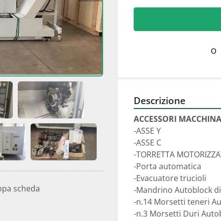
o
Descrizione
ACCESSORI MACCHINA
-ASSE Y
-ASSE C
-TORRETTA MOTORIZZA
-Porta automatica
-Evacuatore trucioli
mpa scheda
-Mandrino Autoblock di
-n.14 Morsetti teneri A
-n.3 Morsetti Duri Auto