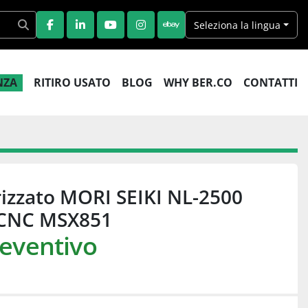
Seleziona la lingua
FACEBOOK
LINKEDIN
YOUTUBE
INSTAGRAM
EBAY
ENZA
RITIRO USATO
BLOG
WHY BER.CO
CONTATTI
izzato MORI SEIKI NL-2500
| CNC MSX851
reventivo