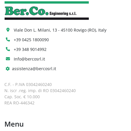
Viale Don L. Milani, 13 - 45100 Rovigo (RO), Italy
+39 0425 1800090
+39 348 9014992
Info@bercosrl.it
assistenza@bercosrl.it
C.F. - P.IVA 03042460240
N. iscr .reg. imp. di RO 03042460240
Cap. Soc. € 10.000
REA RO-446342
Menu