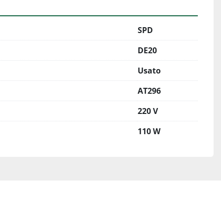
SPD
DE20
Usato
AT296
220 V
110 W