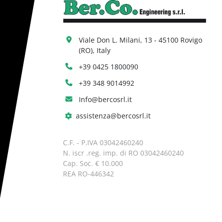
Viale Don L. Milani, 13 - 45100 Rovigo 
(RO), Italy
+39 0425 1800090
+39 348 9014992
Info@bercosrl.it
assistenza@bercosrl.it
C.F. - P.IVA 03042460240
N. iscr .reg. imp. di RO 03042460240
Cap. Soc. € 10.000
REA RO-446342