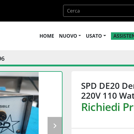
HOME
NUOVO
USATO
ASSIST
96
SPD DE20 De
220V 110 Wat
Richiedi P