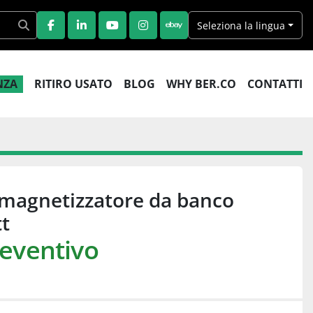
Seleziona la lingua
FACEBOOK
LINKEDIN
YOUTUBE
INSTAGRAM
EBAY
ENZA
RITIRO USATO
BLOG
WHY BER.CO
CONTATTI
magnetizzatore da banco
t
reventivo