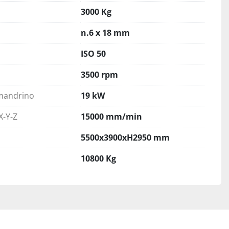
3000 Kg
n.6 x 18 mm
ISO 50
3500 rpm
mandrino
19 kW
X-Y-Z
15000 mm/min
5500x3900xH2950 mm
10800 Kg