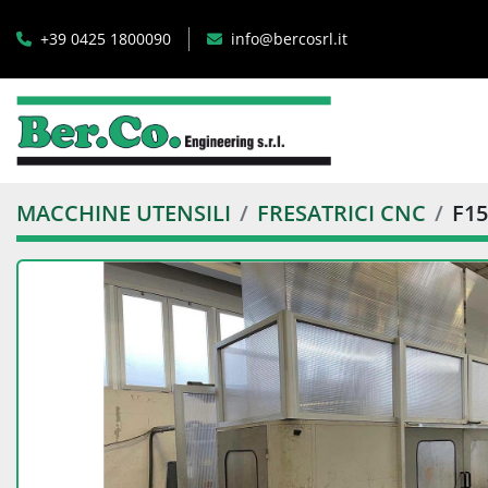
+39 0425 1800090
info@bercosrl.it
MACCHINE UTENSILI
FRESATRICI CNC
F15