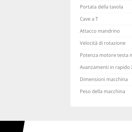
Portata della tavola
Cave a T
Attacco mandrino
Velocità di rotazione
Potenza motore testa 
Avanzamenti in rapido 
Dimensioni macchina
Peso della macchina