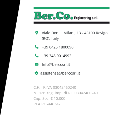
Viale Don L. Milani, 13 - 45100 Rovigo 
(RO), Italy
+39 0425 1800090
+39 348 9014992
Info@bercosrl.it
assistenza@bercosrl.it
C.F. - P.IVA 03042460240
N. iscr .reg. imp. di RO 03042460240
Cap. Soc. € 10.000
REA RO-446342