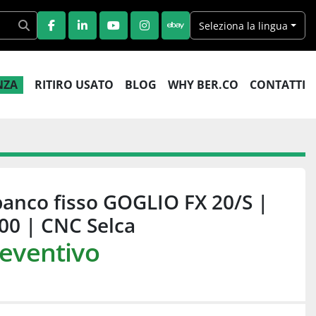
Seleziona la lingua
FACEBOOK
LINKEDIN
YOUTUBE
INSTAGRAM
EBAY
ENZA
RITIRO USATO
BLOG
WHY BER.CO
CONTATTI
banco fisso GOGLIO FX 20/S |
00 | CNC Selca
reventivo