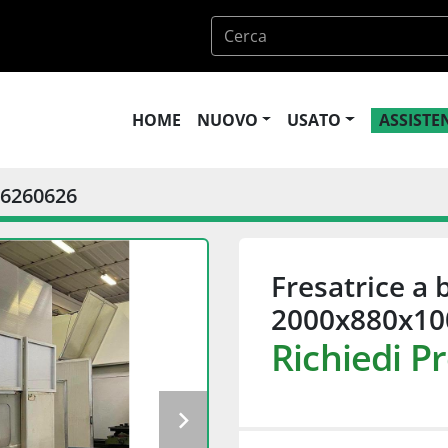
HOME
NUOVO
USATO
ASSIST
6260626
Fresatrice a 
2000x880x10
Richiedi P