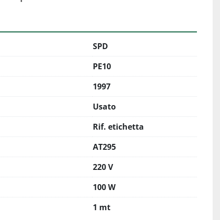
SPD
PE10
1997
Usato
Rif. etichetta
AT295
220 V
100 W
1 mt