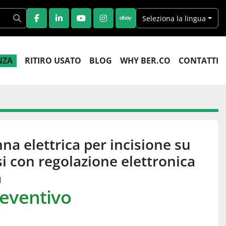
Seleziona la lingua
FACEBOOK
LINKEDIN
YOUTUBE
INSTAGRAM
EBAY
ENZA
RITIRO USATO
BLOG
WHY BER.CO
CONTATTI
a elettrica per incisione su
si con regolazione elettronica
a
reventivo