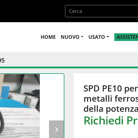
HOME
NUOVO
USATO
ASSIST
95
SPD PE10 penn
metalli ferro
della potenz
Richiedi P