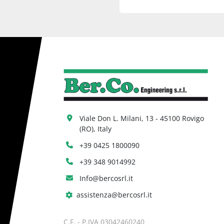
Viale Don L. Milani, 13 - 45100 Rovigo 
(RO), Italy
+39 0425 1800090
+39 348 9014992
Info@bercosrl.it
assistenza@bercosrl.it
C.F. - P.IVA 03042460240