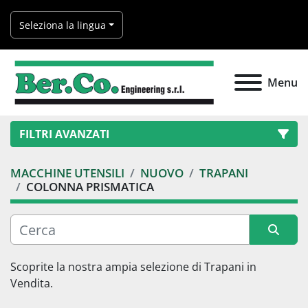
Seleziona la lingua
Menu
FILTRI AVANZATI
MACCHINE UTENSILI
NUOVO
TRAPANI
Categoria
COLONNA PRISMATICA
Produttore
Ordina per
Scoprite la nostra ampia selezione di 
Trapani
 in 
Modello
Vendita.