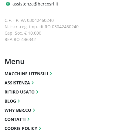
assistenza@bercosrl.it
C.F. - P.IVA 03042460240
N. iscr .reg. imp. di RO 03042460240
Cap. Soc. € 10.000
REA RO-446342
Menu
MACCHINE UTENSILI
ASSISTENZA
RITIRO USATO
BLOG
WHY BER.CO
CONTATTI
COOKIE POLICY