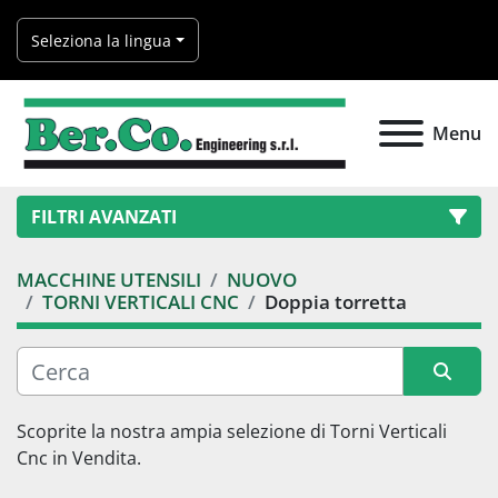
Seleziona la lingua
Menu
FILTRI AVANZATI
MACCHINE UTENSILI
NUOVO
Categoria
TORNI VERTICALI CNC
Doppia torretta
Produttore
Ordina per
Scoprite la nostra ampia selezione di 
Torni Verticali 
Modello
Cnc
 in Vendita.