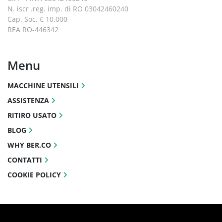
N. iscr .reg. imp. di RO 03042460240
Cap. Soc. € 10.000
REA RO-446342
Menu
MACCHINE UTENSILI
ASSISTENZA
RITIRO USATO
BLOG
WHY BER.CO
CONTATTI
COOKIE POLICY