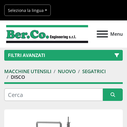
Seleziona la lingua
Menu
FILTRI AVANZATI
MACCHINE UTENSILI
NUOVO
SEGATRICI
Categoria
DISCO
Produttore
Ordina per
Modello