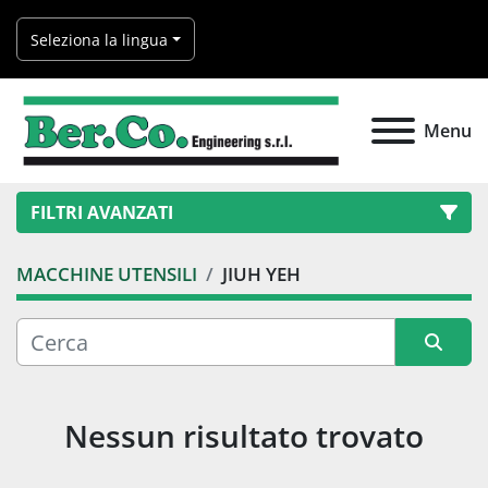
Seleziona la lingua
Menu
FILTRI AVANZATI
MACCHINE UTENSILI
JIUH YEH
Categoria
Produttore
Ordina per
Nessun risultato trovato
Modello