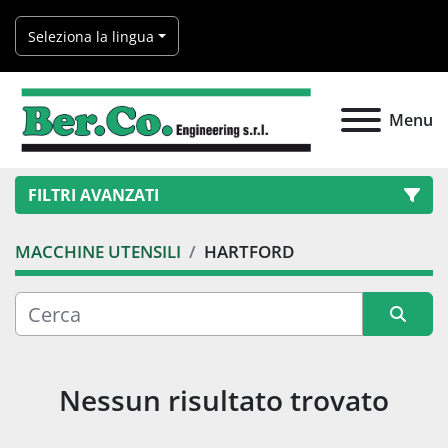
Seleziona la lingua
Menu
FILTRI AVANZATI
MACCHINE UTENSILI
HARTFORD
Categoria
Produttore
Ordina per
Nessun risultato trovato
Modello