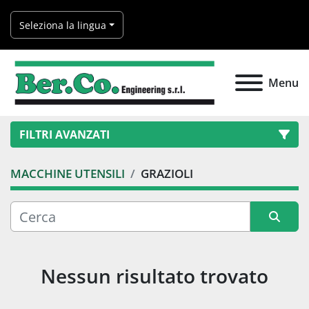
Seleziona la lingua
Menu
FILTRI AVANZATI
MACCHINE UTENSILI
GRAZIOLI
Categoria
Produttore
Ordina per
Nessun risultato trovato
Modello